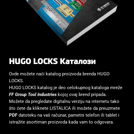
HUGO LOCKS Каталози
Ovde možete naći katalog proizvoda brenda HUGO
LOCKS.
HUGO LOCKS katalog je deo celokupnog kataloga mreže
FF Group Tool Industries
kojoj ovaj brend pripada.
Možete da pregledate digitalnu verziju na internetu tako
što ćete da kliknete LISTALICA ili možete da preuzmete
PDF
datoteku na vaš računar, pametni telefon ili tablet i
istražite asortiman proizvoda kada vam to odgovara.