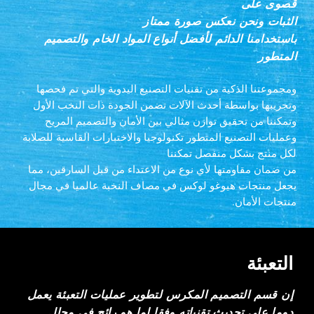
قصوى على
الثبات ونحن نعكس صورة ممتاز
باستخدامنا الدائم لأفضل أنواع المواد الخام والتصميم
المتطور
ومجموعتنا الذكية من تقنيات التصنيع اليدوية والتي تم فحصها
وتجريبها بواسطة أحدث الآلات تضمن الجودة ذات النخب الأول
وتمكننا من تحقيق توازن مثالي بين الأمان والتصميم المريح
وعمليات التصنيع المتطور تكنولوجيا والاختبارات القاسية للصلابة
لكل منتج بشكل منفصل تمكننا
من ضمان مقاومتها لأي نوع من الاعتداء من قبل السارقين، مما
يجعل منتجات هيوغو لوكس في مصاف النخبة عالميا في مجال
منتجات الأمان.
التعبئة
إن قسم التصميم المكرس لتطوير عمليات التعبئة يعمل
دوما على تحديث تقنياته وفقا لما هو رائج في مجال