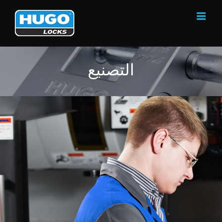
Ski
t
conten
التصنيع