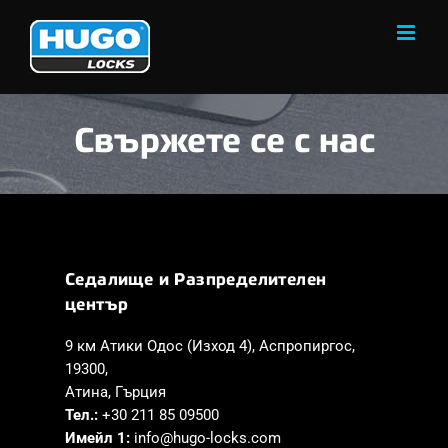
Skip
to
content
Свържете се с нас
Седалище и Pазпределителен
център
9 км Атики Одос (Изход 4), Аспропиргос,
19300,
Атина, Гърция
Тел.:
+30 211 85 09500
Имейл 1:
info@hugo-locks.com