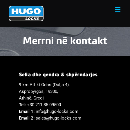
Skip
to
content
Merrni në kontakt
Selia dhe qendra & shpërndarjes
9 km Attiki Odos (Dalja 4),
Aspropyrgos, 19300,
Athinë, Greqi
Tel:
+30 211 85 09500
Email 1:
info@hugo-locks.com
Email 2:
sales@hugo-locks.com