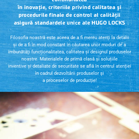
continuitatea
în inovație, criteriile privind calitatea și
procedurile finale de control al calității
asigură standardele unice ale HUGO LOCKS
Filosofia noastră este aceea de a fi mereu atenți la detalii
și de a fi în mod constant în căutarea unor moduri de a
îmbunătăți funcționalitatea, calitatea și designul produselor
noastre. Materialele de primă clasă și soluțiile
inventive și detaliate de securitate se află în centrul atenției
în cadrul dezvoltării produselor și
a proceselor de producție!