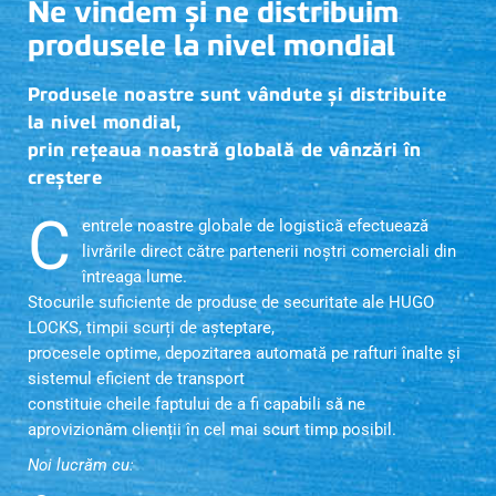
Ne vindem și ne distribuim
produsele la nivel mondial
Produsele noastre sunt vândute și distribuite
la nivel mondial,
prin rețeaua noastră globală de vânzări în
creștere
C
entrele noastre globale de logistică efectuează
livrările direct către partenerii noștri comerciali din
întreaga lume.
Stocurile suficiente de produse de securitate ale HUGO
LOCKS, timpii scurți de așteptare,
procesele optime, depozitarea automată pe rafturi înalte și
sistemul eficient de transport
constituie cheile faptului de a fi capabili să ne
aprovizionăm clienții în cel mai scurt timp posibil.
Noi lucrăm cu: